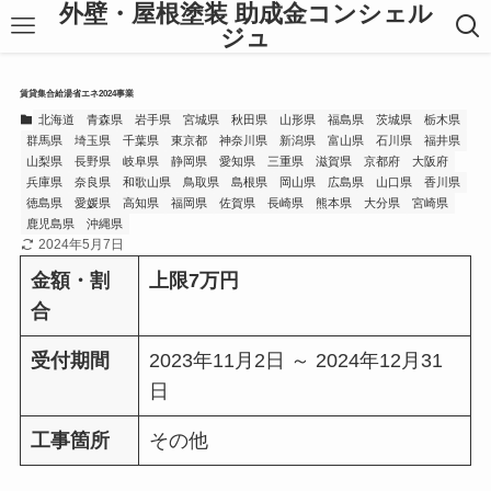
外壁・屋根塗装 助成金コンシェル
ジュ
賃貸集合給湯省エネ2024事業
北海道
青森県
岩手県
宮城県
秋田県
山形県
福島県
茨城県
栃木県
群馬県
埼玉県
千葉県
東京都
神奈川県
新潟県
富山県
石川県
福井県
山梨県
長野県
岐阜県
静岡県
愛知県
三重県
滋賀県
京都府
大阪府
兵庫県
奈良県
和歌山県
鳥取県
島根県
岡山県
広島県
山口県
香川県
徳島県
愛媛県
高知県
福岡県
佐賀県
長崎県
熊本県
大分県
宮崎県
鹿児島県
沖縄県
2024年5月7日
金額・割
上限7万円
合
受付期間
2023年11月2日 ～ 2024年12月31
日
工事箇所
その他